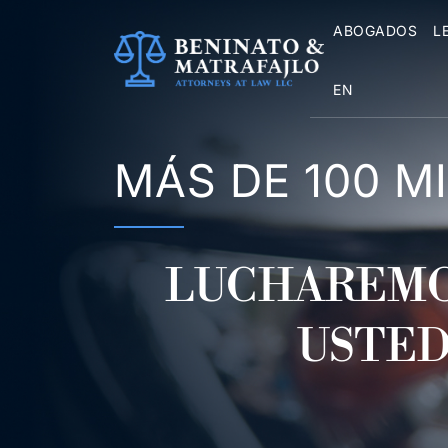
Saltar
ABOGADOS
L
al
contenido
EN
MÁS DE 100 
LUCHAREMO
USTED