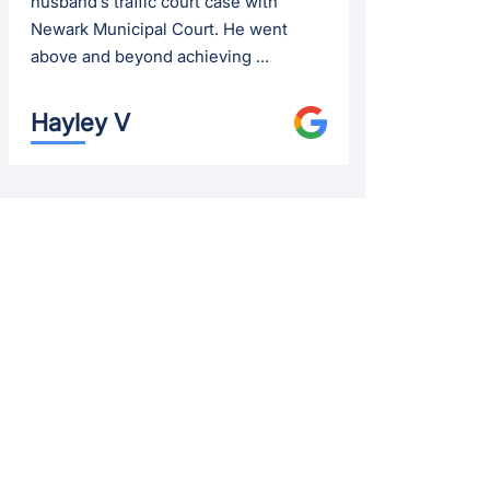
husband’s traffic court case with
Newark Municipal Court. He went
above and beyond achieving ...
Hayley V